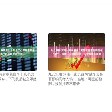
老蒋有多荒唐？十几个忠
九八策略 河南一家长咨询“戴牙套是
投奔，下飞机后被立即处
否影响高考入场”，当地：可提前检
测，没警报声不用管