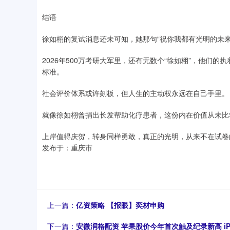
结语
徐如栩的复试消息还未可知，她那句“祝你我都有光明的未
2026年500万考研大军里，还有无数个“徐如栩”，他们
标准。
社会评价体系或许刻板，但人生的主动权永远在自己手里。
就像徐如栩曾捐出长发帮助化疗患者，这份内在价值从未比
上岸值得庆贺，转身同样勇敢，真正的光明，从来不在试卷
发布于：重庆市
上一篇：
亿资策略 【报眼】奕材申购
下一篇：
安微润格配资 苹果股价今年首次触及纪录新高 i