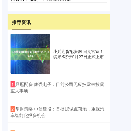
推荐资讯
小兵期货配资网 日期官宣！
缤果S将于9月27日正式上市
​鼎冠配资 康强电子：目前公司无应披露未披露
1
重大事项
​掌财策略 中信建投：首批L3试点落地，重视汽
2
车智能化投资机会