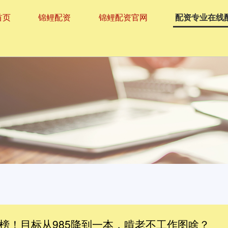
首页
锦鲤配资
锦鲤配资官网
配资专业在线
落榜！目标从985降到一本，啃老不工作图啥？