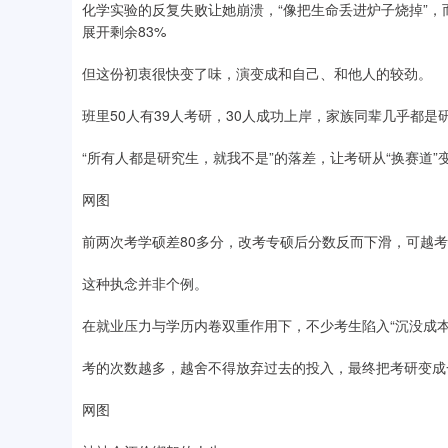
化学实验的反复失败让她崩溃，“像把生命丢进炉子烧掉”
展开剩余83%
但这份初衷很快变了味，演变成和自己、和他人的较劲。
班里50人有39人考研，30人成功上岸，家族同辈几乎都
“所有人都是研究生，就我不是”的落差，让考研从“换赛道”变
网图
前两次考学硕差80多分，改考专硕后分数反而下滑，可越考
这种执念并非个例。
在就业压力与学历内卷双重作用下，不少考生陷入“沉没成本
考的次数越多，越舍不得放弃过去的投入，最终把考研变成一
网图