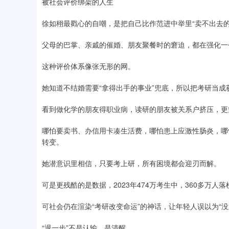
被社会评价绑架的人生
徐如栩最戳心的自嘲，是把自己比作范进中举里“卖不出去的
父母的巴掌、亲戚的催婚、朋友聚餐时的窘迫，都在强化一
这种评价体系像张无形的网。
她知道不结婚需要“拿得出手的事业”兜底，所以把考研当成
看到做化学的朋友得职业病，读研的朋友被关系户挤压，更坚
哪怕要卖书、办信用卡凑生活费，哪怕患上应激性肠炎，哪
转变。
她潜意识里相信，只要考上研，所有困境都会迎刃而解。
可是更残酷的是数据，2023年474万考生中，360多万人
可社会仍在渲染“考研改变命运”的神话，让年轻人误以为“
“退一步”不是认输，是清醒