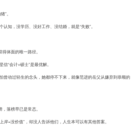
猪”。
个认知，没学历、没好工作、没结婚，就是“失败”。
获得体面的唯一路径。
信“会计+硕士”是最优解。
怕曾动过轻生的念头，她都停不下来，就像范进的岳父从嫌弃到恭顺的
落榜，落榜早已是常态。
没上岸=没价值”，却没人告诉他们，人生本可以有其他答案。