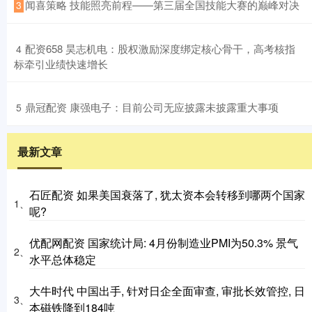
​闻喜策略 技能照亮前程——第三届全国技能大赛的巅峰对决
3
​配资658 昊志机电：股权激励深度绑定核心骨干，高考核指
4
标牵引业绩快速增长
​鼎冠配资 康强电子：目前公司无应披露未披露重大事项
5
最新文章
石匠配资 如果美国衰落了, 犹太资本会转移到哪两个国家
1、
呢?
优配网配资 国家统计局: 4月份制造业PMI为50.3% 景气
2、
水平总体稳定
大牛时代 中国出手, 针对日企全面审查, 审批长效管控, 日
3、
本磁铁降到184吨