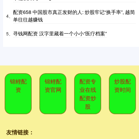
配资658 中国股市真正发财的人: 炒股牢记“换手率”, 越简
4、
单往往越赚钱
寻钱网配资 汉字里藏着一个小小“医疗档案”
5、
锦鲤配
锦鲤配
配资专
炒股配
资
资官网
业在线
资时间
配资炒
股
友情链接：