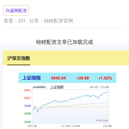
部发言人作出严正回应，直指日方是在护
兴盛网配资
短，并质疑....
查看：
201
分类：
锦鲤配资官网
锦鲤配资文章已加载完成
沪深京指数
上证综指
3940.04
+39.68
+1.02%