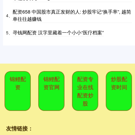
配资658 中国股市真正发财的人: 炒股牢记“换手率”, 越简
4、
单往往越赚钱
寻钱网配资 汉字里藏着一个小小“医疗档案”
5、
锦鲤配
锦鲤配
配资专
炒股配
资
资官网
业在线
资时间
配资炒
股
友情链接：