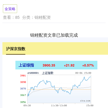
产业、建设美丽乡村等多重功能。然而，目
金策略
前国....
查看：
85
分类：
锦鲤配资
锦鲤配资文章已加载完成
沪深京指数
上证综指
3900.35
+21.92
+0.57%