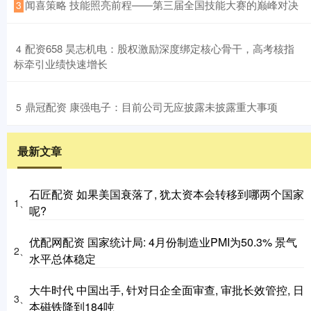
​闻喜策略 技能照亮前程——第三届全国技能大赛的巅峰对决
3
​配资658 昊志机电：股权激励深度绑定核心骨干，高考核指
4
标牵引业绩快速增长
​鼎冠配资 康强电子：目前公司无应披露未披露重大事项
5
最新文章
石匠配资 如果美国衰落了, 犹太资本会转移到哪两个国家
1、
呢?
优配网配资 国家统计局: 4月份制造业PMI为50.3% 景气
2、
水平总体稳定
大牛时代 中国出手, 针对日企全面审查, 审批长效管控, 日
3、
本磁铁降到184吨