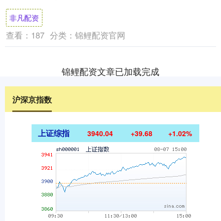
句感怀之语。 拉巴斯是玻利维亚的行政首
非凡配资
都，....
查看：
187
分类：
锦鲤配资官网
锦鲤配资文章已加载完成
沪深京指数
上证综指
3940.04
+39.68
+1.02%