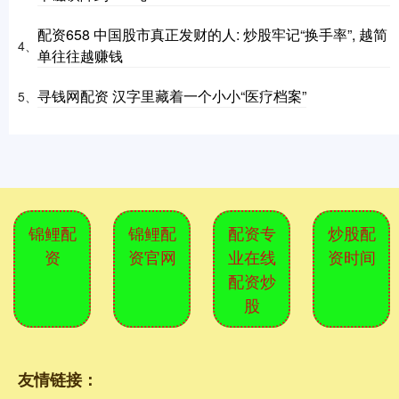
配资658 中国股市真正发财的人: 炒股牢记“换手率”, 越简
4、
单往往越赚钱
寻钱网配资 汉字里藏着一个小小“医疗档案”
5、
锦鲤配
锦鲤配
配资专
炒股配
资
资官网
业在线
资时间
配资炒
股
友情链接：