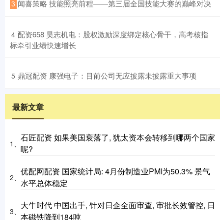
​闻喜策略 技能照亮前程——第三届全国技能大赛的巅峰对决
3
​配资658 昊志机电：股权激励深度绑定核心骨干，高考核指
4
标牵引业绩快速增长
​鼎冠配资 康强电子：目前公司无应披露未披露重大事项
5
最新文章
石匠配资 如果美国衰落了, 犹太资本会转移到哪两个国家
1、
呢?
优配网配资 国家统计局: 4月份制造业PMI为50.3% 景气
2、
水平总体稳定
大牛时代 中国出手, 针对日企全面审查, 审批长效管控, 日
3、
本磁铁降到184吨