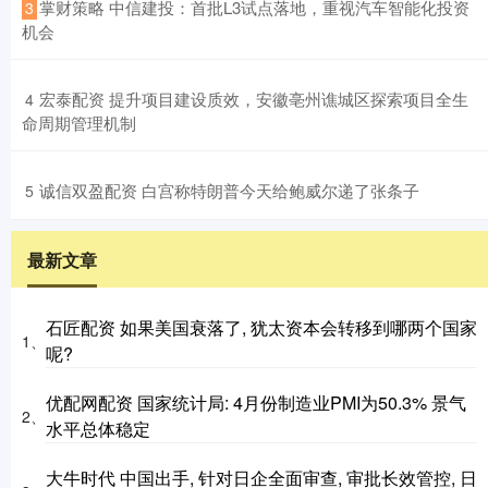
​掌财策略 中信建投：首批L3试点落地，重视汽车智能化投资
3
机会
​宏泰配资 提升项目建设质效，安徽亳州谯城区探索项目全生
4
命周期管理机制
​诚信双盈配资 白宫称特朗普今天给鲍威尔递了张条子
5
最新文章
石匠配资 如果美国衰落了, 犹太资本会转移到哪两个国家
1、
呢?
优配网配资 国家统计局: 4月份制造业PMI为50.3% 景气
2、
水平总体稳定
大牛时代 中国出手, 针对日企全面审查, 审批长效管控, 日