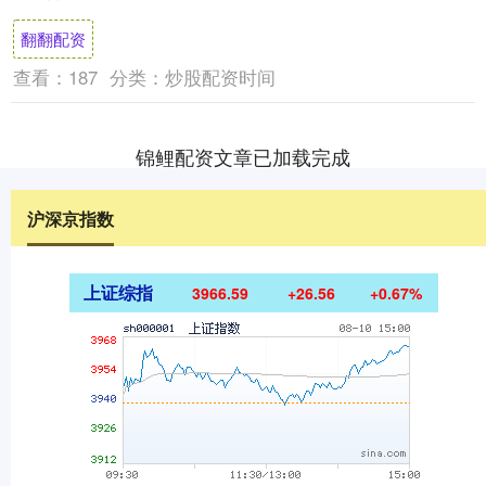
这些关税是否要退还？如何退还？是否追
翻翻配资
加....
查看：
187
分类：
炒股配资时间
锦鲤配资文章已加载完成
沪深京指数
上证综指
3966.59
+26.56
+0.67%