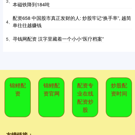
3、
本磁铁降到184吨
配资658 中国股市真正发财的人: 炒股牢记“换手率”, 越简
4、
单往往越赚钱
寻钱网配资 汉字里藏着一个小小“医疗档案”
5、
锦鲤配
锦鲤配
配资专
炒股配
资
资官网
业在线
资时间
配资炒
股
友情链接：