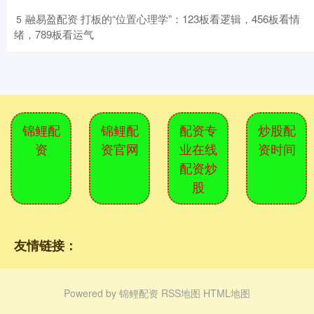
​融易盈配资 打板的“位置心理学”：123板看逻辑，456板看情
5
绪，789板看运气
锦鲤配
锦鲤配
配资专
炒股配
资
资官网
业在线
资时间
配资炒
股
友情链接：
Powered by
锦鲤配资
RSS地图
HTML地图