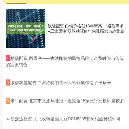
钱隆配资 白银价格创13年新高！“避险需求
+工业属性”双轮动驱使年内涨幅35%超黄金
​柏瑞配资 西凤酒——古法酿制的民族品牌，诠释时间与传统
1
的完美结合
​诚信双盈配资 白宫称特朗普今天给鲍威尔递了张条子
2
​米牛配资 北京市文旅局通报：近期这15家旅行社投诉量较多
3
​易云达配资 大北农转基因大豆DBN8205获阿根廷种植许可
4