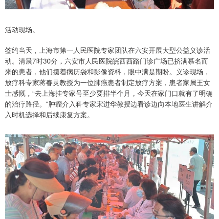
活动现场。
签约当天，上海市第一人民医院专家团队在六安开展大型公益义诊活
动。清晨7时30分，六安市人民医院皖西西路门诊广场已挤满慕名而
来的患者，他们攥着病历袋和影像资料，眼中满是期盼。义诊现场，
放疗科专家蒋春灵教授为一位肺癌患者制定放疗方案，患者家属王女
士感慨，“去上海挂专家号至少要排半个月，今天在家门口就有了明确
的治疗路径。”肿瘤介入科专家宋进华教授边看诊边向本地医生讲解介
入时机选择和后续康复方案。