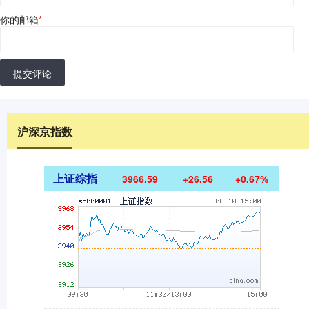
你的邮箱
*
提交评论
沪深京指数
上证综指
3966.59
+26.56
+0.67%