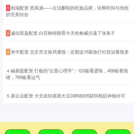
​柏瑞配资 西凤酒——古法酿制的民族品牌，诠释时间与传统
1
的完美结合
​诚信双盈配资 白宫称特朗普今天给鲍威尔递了张条子
2
​米牛配资 北京市文旅局通报：近期这15家旅行社投诉量较多
3
​融易盈配资 打板的“位置心理学”：123板看逻辑，456板看情
4
绪，789板看运气
​易云达配资 大北农转基因大豆DBN8205获阿根廷种植许可
5