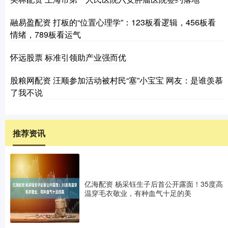
融易盈配资 打板的“位置心理学”：123板看逻辑，456板看
情绪，789板看运气
怀远股票 标准引领助产业强而优
股粮网配资 汪顺参加活动被村民“塞”小宝宝 网友：是谁羡慕
了我不说
推荐资讯
亿海配资 杨采钰生子后首公开露面！35度高
温穿毛衣敬业，有种血气十足的美