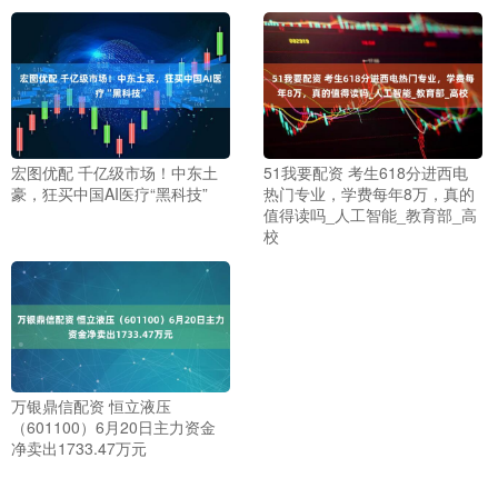
宏图优配 千亿级市场！中东土
51我要配资 考生618分进西电
豪，狂买中国AI医疗“黑科技”
热门专业，学费每年8万，真的
值得读吗_人工智能_教育部_高
校
万银鼎信配资 恒立液压
（601100）6月20日主力资金
净卖出1733.47万元