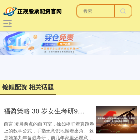
锦鲤配资 相关话题
福盈策略 30 岁女生考研9年六次落榜！目标从985降到一本，啃老不工作图啥？
前言 凌晨两点的自习室，徐如栩盯着真题卷
上的数学公式，手指无意识地抠着桌角。 这
是她第九年备战考研，前几年家里还愿意供