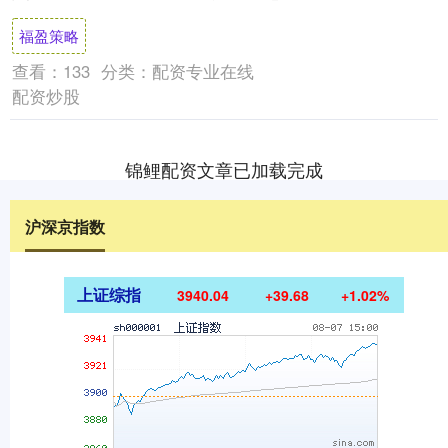
着她，可是慢慢地她就成了“全家的罪人”。
福盈策略
....
查看：
133
分类：
配资专业在线
配资炒股
锦鲤配资文章已加载完成
沪深京指数
上证综指
3940.04
+39.68
+1.02%