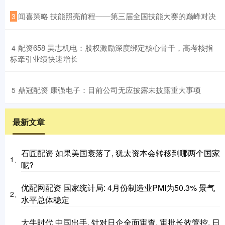
​闻喜策略 技能照亮前程——第三届全国技能大赛的巅峰对决
3
​配资658 昊志机电：股权激励深度绑定核心骨干，高考核指
4
标牵引业绩快速增长
​鼎冠配资 康强电子：目前公司无应披露未披露重大事项
5
最新文章
石匠配资 如果美国衰落了, 犹太资本会转移到哪两个国家
1、
呢?
优配网配资 国家统计局: 4月份制造业PMI为50.3% 景气
2、
水平总体稳定
大牛时代 中国出手, 针对日企全面审查, 审批长效管控, 日