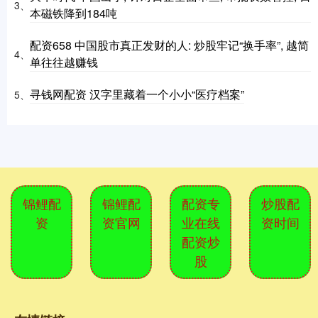
3、
本磁铁降到184吨
配资658 中国股市真正发财的人: 炒股牢记“换手率”, 越简
4、
单往往越赚钱
寻钱网配资 汉字里藏着一个小小“医疗档案”
5、
锦鲤配
锦鲤配
配资专
炒股配
资
资官网
业在线
资时间
配资炒
股