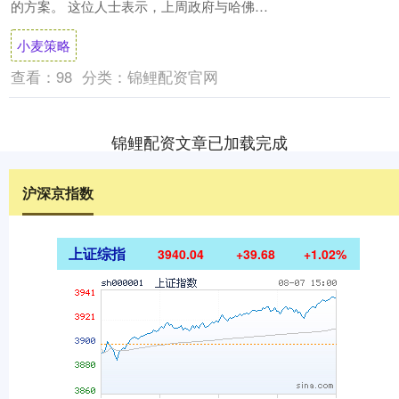
的方案。 这位人士表示，上周政府与哈佛对
一项潜在协议的讨论出现卡壳，但仍有达成
小麦策略
协议的....
查看：
98
分类：
锦鲤配资官网
锦鲤配资文章已加载完成
沪深京指数
上证综指
3940.04
+39.68
+1.02%