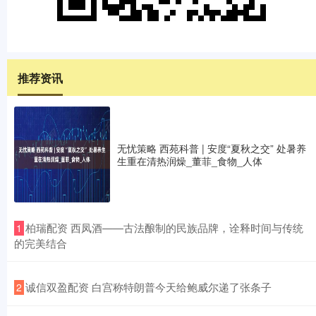
推荐资讯
无忧策略 西苑科普 | 安度“夏秋之交” 处暑养
生重在清热润燥_董菲_食物_人体
​柏瑞配资 西凤酒——古法酿制的民族品牌，诠释时间与传统
1
的完美结合
​诚信双盈配资 白宫称特朗普今天给鲍威尔递了张条子
2