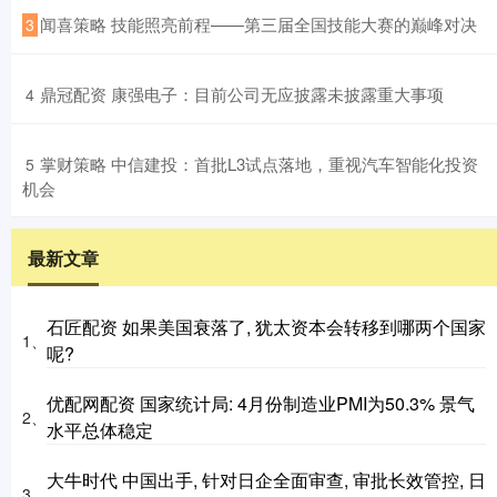
​闻喜策略 技能照亮前程——第三届全国技能大赛的巅峰对决
3
​鼎冠配资 康强电子：目前公司无应披露未披露重大事项
4
​掌财策略 中信建投：首批L3试点落地，重视汽车智能化投资
5
机会
最新文章
石匠配资 如果美国衰落了, 犹太资本会转移到哪两个国家
1、
呢?
优配网配资 国家统计局: 4月份制造业PMI为50.3% 景气
2、
水平总体稳定
大牛时代 中国出手, 针对日企全面审查, 审批长效管控, 日
3、