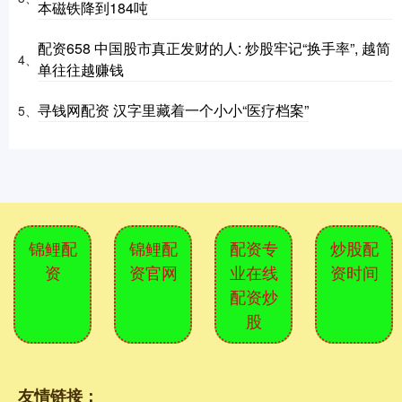
本磁铁降到184吨
配资658 中国股市真正发财的人: 炒股牢记“换手率”, 越简
4、
单往往越赚钱
寻钱网配资 汉字里藏着一个小小“医疗档案”
5、
锦鲤配
锦鲤配
配资专
炒股配
资
资官网
业在线
资时间
配资炒
股
友情链接：