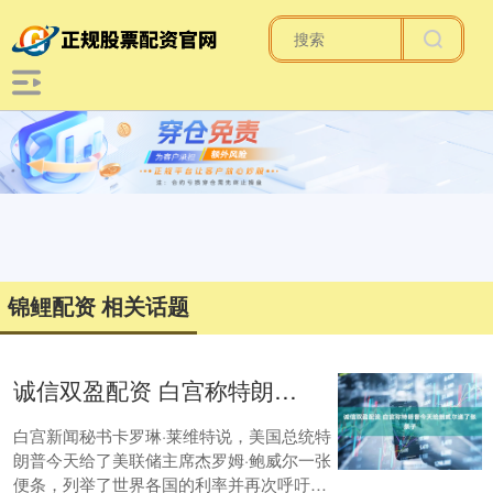
锦鲤配资 相关话题
诚信双盈配资 白宫称特朗普今天给鲍威尔递了张条子
白宫新闻秘书卡罗琳·莱维特说，美国总统特
朗普今天给了美联储主席杰罗姆·鲍威尔一张
便条，列举了世界各国的利率并再次呼吁央