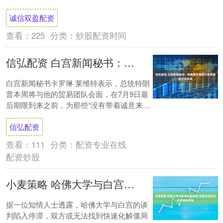
行降息。 注：特朗普对鲍威尔的指责扩散到
诚信双盈配资
了....
查看：
225
分类：
炒股配资时间
信弘配资 白宫新闻秘书：特朗普本周将与贸易团队讨论关税
白宫新闻秘书卡罗琳·莱维特表示，总统特朗
普本周将与他的贸易团队会面，在7月9日最
后期限到来之前，为那些“没有带着诚意来谈
判”的国家设定税率。 莱维特还表示，美
信弘配资
国....
查看：
111
分类：
配资专业在线
配资炒股
小麦策略 哈佛大学与白宫谈判遇阻 快速达成协议的可能性降低
据一位知情人士透露，哈佛大学与白宫的谈
判陷入停滞，双方或无法找到快速化解僵局